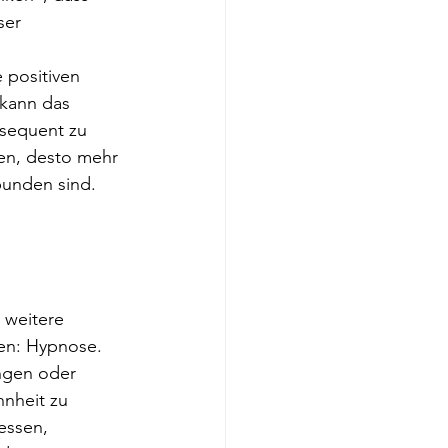
er 
 positiven 
 kann das 
nsequent zu 
len, desto mehr 
bunden sind.
 weitere 
zen: Hypnose.
ngen oder 
nheit zu 
essen, 