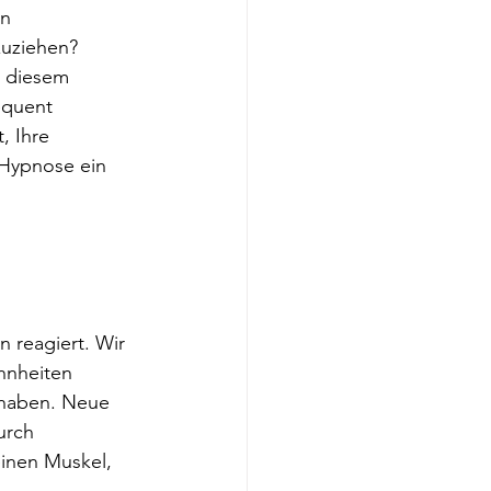
n 
zuziehen?
n diesem 
equent 
, Ihre 
 Hypnose ein 
 reagiert. Wir 
hnheiten 
 haben. Neue 
urch 
inen Muskel, 