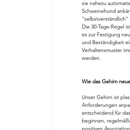
sie nahezu automatis
Schweinehund ankämp
"selbstverständlich
Die 30-Tage-Regel ist
es zur Festigung neu
und Beständigkeit ein
Verhaltensmuster im
werden.
Wie das Gehirn neu
Unser Gehirn ist pla
Anforderungen anpass
entscheidend für da
beginnen, regelmäßig
positiven Assoziatio