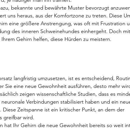
d, je häufiger man ihn trainiert.
dazu, bekannte und bewährte Muster bevorzugt anzuwen
ert uns heraus, aus der Komfortzone zu treten. Diese Um
irn eine größere Anstrengung, was oft mit Frustration u
ng des inneren Schweinehundes einhergeht. Doch mit 
 Ihrem Gehirn helfen, diese Hürden zu meistern.
satz langfristig umzusetzen, ist es entscheidend, Routi
ger Sie eine neue Gewohnheit ausführen, desto mehr wird
tsächlich zeigen wissenschaftliche Studien, dass es mind
e neuronale Verbindungen stabilisiert haben und ein neu
 Diese Zeitspanne ist ein kritischer Punkt, an dem der 
 greifbar wird.
 hat Ihr Gehirn die neue Gewohnheit bereits so weit int