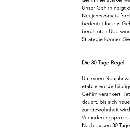
der immer stärker wir
Unser Gehirn neigt 
Neujahrsvorsatz ford
bedeutet für das Geh
berühmten Überwindu
Strategie können Sie
Die 30-Tage-Regel
Um einen Neujahrsvor
etablieren. Je häufi
Gehirn verankert. Ta
dauert, bis sich neu
zur Gewohnheit wird.
Veränderungsprozess
Nach diesen 30 Tagen