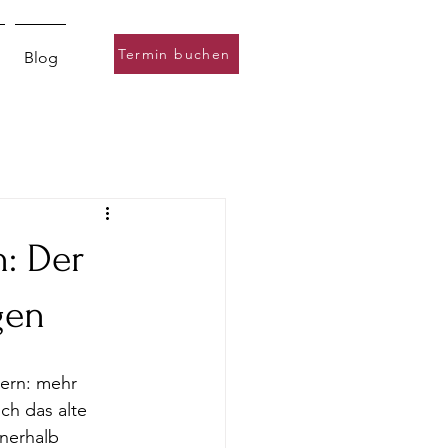
Termin buchen
Blog
n: Der
gen
ern: mehr 
ch das alte 
nerhalb 