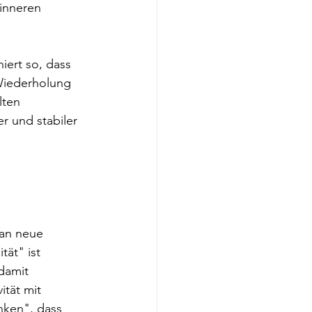
inneren 
iert so, dass 
Wiederholung 
lten 
 und stabiler 
 an neue 
ät" ist 
damit 
ität mit 
nken", dass 