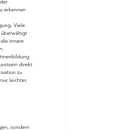
der 
zu erkennen 
ung. Viele 
 überwältigt 
die innere 
n.
utinenbildung 
stsein direkt 
vation zu 
ur leichter, 
ngen, sondern 