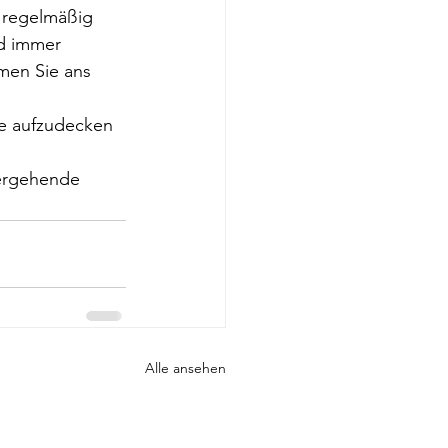
 regelmäßig 
rd immer 
men Sie ans 
e aufzudecken 
bergehende 
Alle ansehen